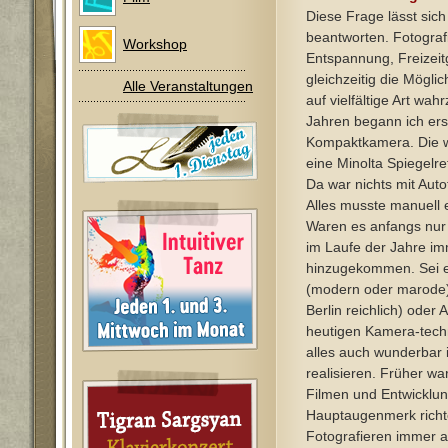
Diese Frage lässt sich
beantworten. Fotografi
Workshop
Entspannung, Freizeit
gleichzeitig die Mögli
Alle Veranstaltungen
auf vielfältige Art wa
Jahren begann ich erst
Kompaktkamera. Die 
eine Minolta Spiegelre
Da war nichts mit Aut
Alles musste manuell e
Waren es anfangs nur 
im Laufe der Jahre i
hinzugekommen. Sei es
(modern oder marode),
Berlin reichlich) oder 
heutigen Kamera-techn
alles auch wunderbar i
realisieren. Früher wa
Filmen und Entwicklun
Hauptaugenmerk richt
Fotografieren immer a