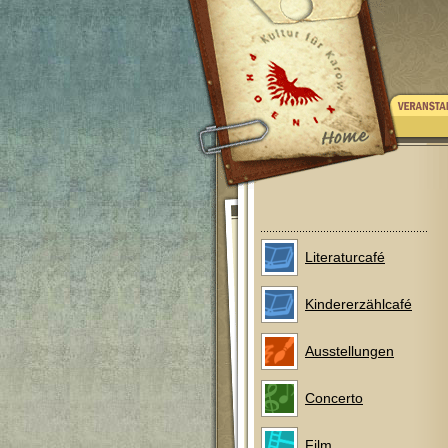
Literaturcafé
Kindererzählcafé
Ausstellungen
Concerto
Film