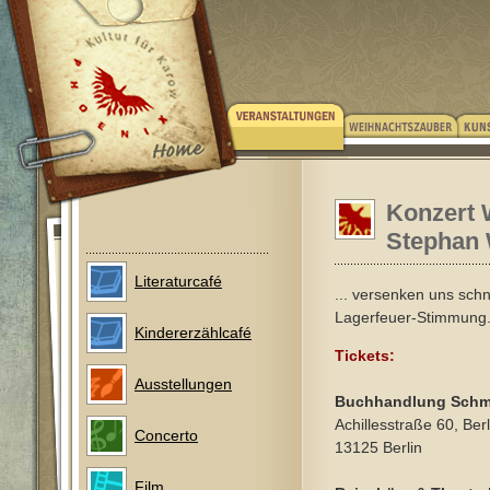
Konzert 
Stephan 
Literaturcafé
... versenken uns schne
Lagerfeuer-Stimmung
Kindererzählcafé
Tickets:
Ausstellungen
Buchhandlung Schm
Achillesstraße 60, Ber
Concerto
13125 Berlin
Film