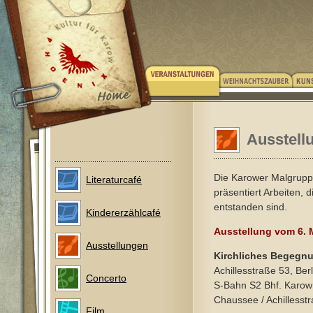
Ausstellu
Die Karower Malgrupp
Literaturcafé
präsentiert Arbeiten, d
entstanden sind.
Kindererzählcafé
Ausstellung vom 6. M
Ausstellungen
Kirchliches Begegn
Achillesstraße 53, Ber
Concerto
S-Bahn S2 Bhf. Karow
Chaussee / Achillesst
Film