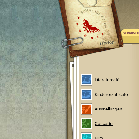
Literaturcafé
Kindererzählcafé
Ausstellungen
Concerto
Film